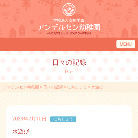
MENU
アンデルセン幼稚園について
日々の記録
アンデルセン幼稚園の１日
Days
入園のご案内
アンデルセン幼稚園
>
日々の記録
>
にちじょう
>
水遊び
園内施設・アクセス
アンデルセン幼稚園フレンド
2023年7月10日
にちじょう
水遊び