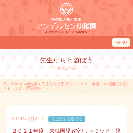
MENU
アンデルセン幼稚園について
先生たちと遊ぼう
アンデルセン幼稚園の１日
Plays-Post
入園のご案内
アンデルセン幼稚園
>
先生たちと遊ぼう
>
２０２１年度 未就園児教室/
園内施設・アクセス
リトミック・障害物レース
アンデルセン幼稚園フレンド
2021年7月21日
先生たちと遊ぼう
２０２１年度 未就園児教室/リトミック・障