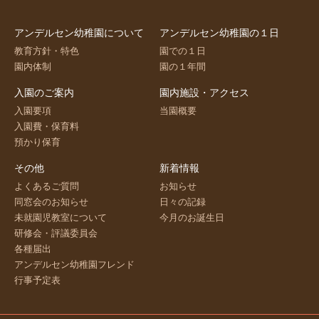
アンデルセン幼稚園について
アンデルセン幼稚園の１日
教育方針・特色
園での１日
園内体制
園の１年間
入園のご案内
園内施設・アクセス
入園要項
当園概要
入園費・保育料
預かり保育
その他
新着情報
よくあるご質問
お知らせ
同窓会のお知らせ
日々の記録
未就園児教室について
今月のお誕生日
研修会・評議委員会
各種届出
アンデルセン幼稚園フレンド
行事予定表